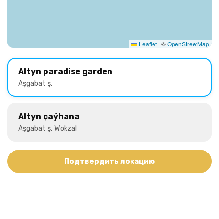
Leaflet
|
©
OpenStreetMap
Altyn paradise garden
Aşgabat ş.
Altyn çaýhana
Aşgabat ş. Wokzal
Подтвердить локацию