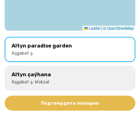
Leaflet
|
©
OpenStreetMap
Altyn paradise garden
Aşgabat ş.
Altyn çaýhana
Aşgabat ş. Wokzal
Подтвердить локацию