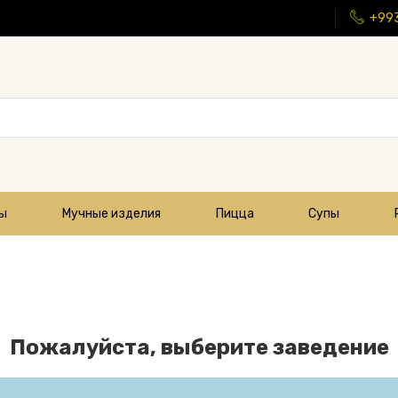
+99
цы
Мучные изделия
Пицца
Супы
Пожалуйста, выберите заведение