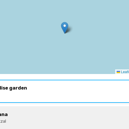
Leafl
dise garden
ana
zal