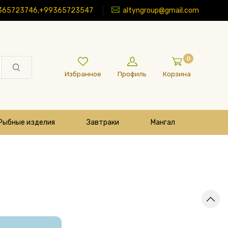
365723746,+99365723547
altyngroup@gmail.com
0
Избранное
Профиль
Корзина
Рыбные изделия
Завтраки
Мангал