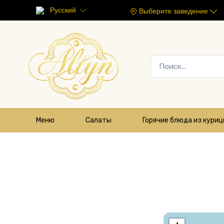
Русский
Выберите заведение
Меню
Салаты
Горячие блюда из кури