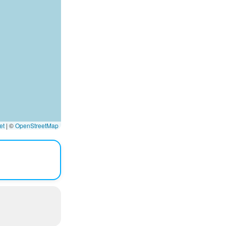
et
|
©
OpenStreetMap