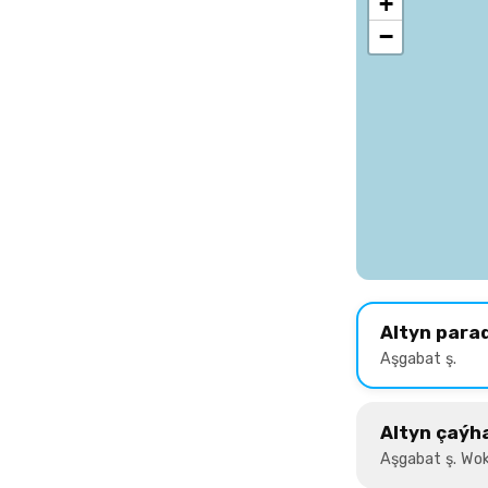
+
−
Altyn para
Aşgabat ş.
Altyn çaýh
Aşgabat ş. Wok