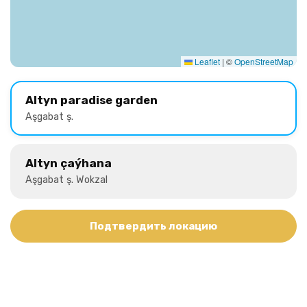
Leaflet
|
©
OpenStreetMap
Altyn paradise garden
Aşgabat ş.
Altyn çaýhana
Aşgabat ş. Wokzal
Подтвердить локацию