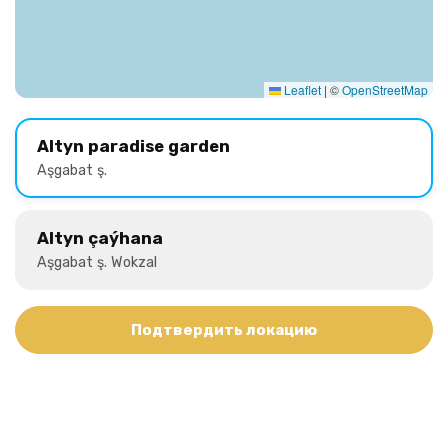
Leaflet
|
©
OpenStreetMap
Altyn paradise garden
Aşgabat ş.
Altyn çaýhana
Aşgabat ş. Wokzal
Подтвердить локацию