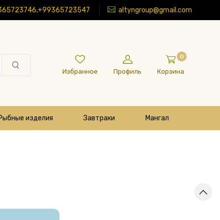
365723746,+99365723547
altyngroup@gmail.com
0
Избранное
Профиль
Корзина
Рыбные изделия
Завтраки
Мангал