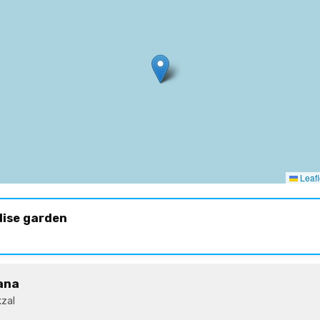
Leafl
dise garden
ana
zal