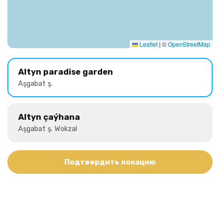
Leaflet
|
©
OpenStreetMap
Altyn paradise garden
Aşgabat ş.
Altyn çaýhana
Aşgabat ş. Wokzal
Подтвердить локацию