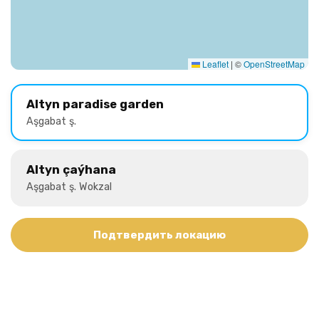
Leaflet
|
©
OpenStreetMap
Altyn paradise garden
Aşgabat ş.
Altyn çaýhana
Aşgabat ş. Wokzal
Подтвердить локацию