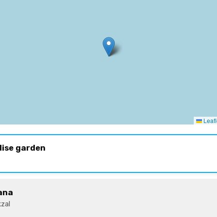
Leafl
dise garden
ana
zal