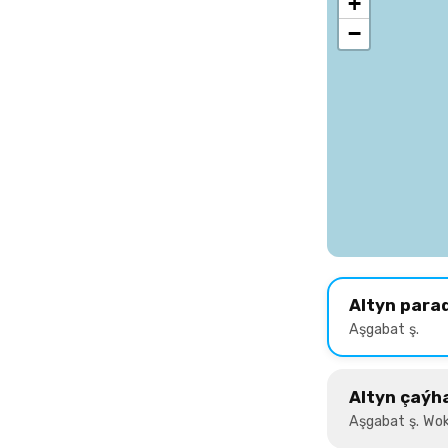
+
−
Altyn para
Aşgabat ş.
Altyn çaýh
Aşgabat ş. Wok