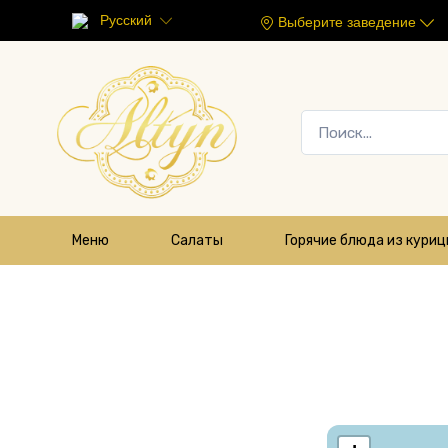
Русский
Выберите заведение
Меню
Салаты
Горячие блюда из кури