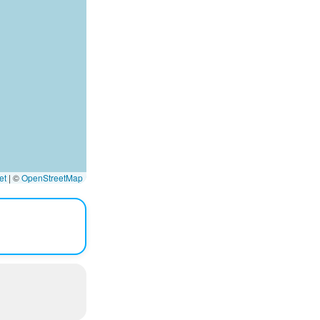
et
|
©
OpenStreetMap