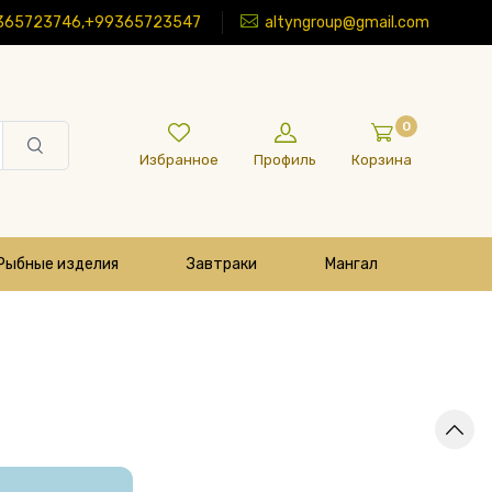
365723746,+99365723547
altyngroup@gmail.com
0
Избранное
Профиль
Корзина
Рыбные изделия
Завтраки
Мангал