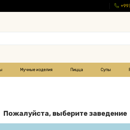
+99
цы
Мучные изделия
Пицца
Супы
Пожалуйста, выберите заведение