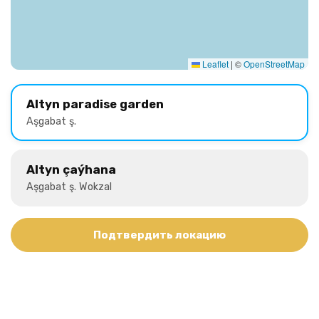
Leaflet
|
©
OpenStreetMap
Altyn paradise garden
Aşgabat ş.
Altyn çaýhana
Aşgabat ş. Wokzal
Подтвердить локацию