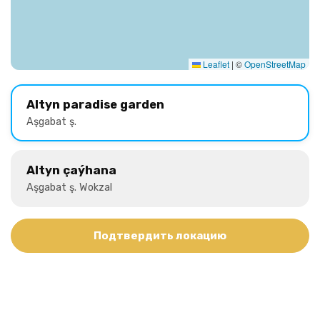
Leaflet
|
©
OpenStreetMap
Altyn paradise garden
Aşgabat ş.
Altyn çaýhana
Aşgabat ş. Wokzal
Подтвердить локацию