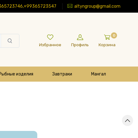
365723746,+99365723547
altyngroup@gmail.com
0
Избранное
Профиль
Корзина
Рыбные изделия
Завтраки
Мангал