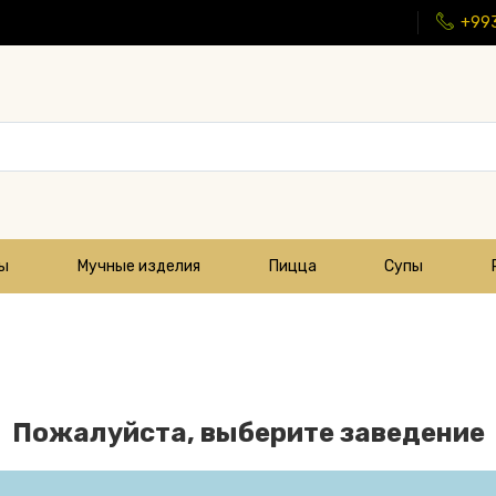
+99
цы
Мучные изделия
Пицца
Супы
Пожалуйста, выберите заведение