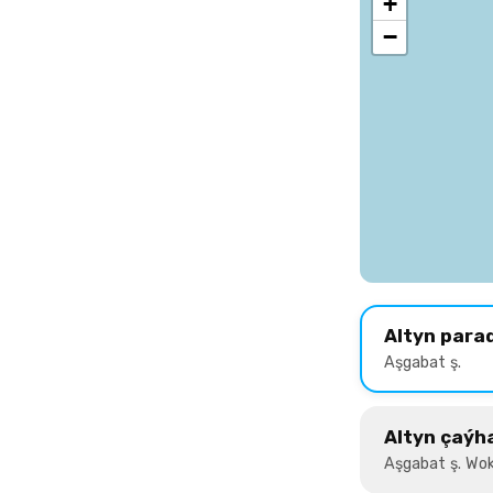
+
−
Altyn para
Aşgabat ş.
Altyn çaýh
Aşgabat ş. Wok