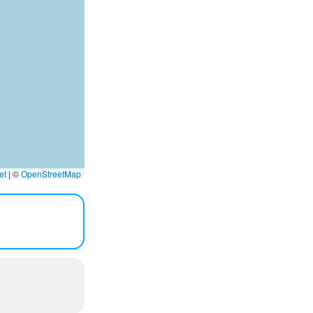
et
|
©
OpenStreetMap