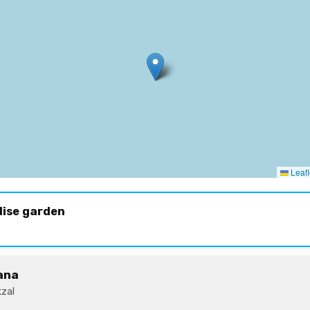
Leafl
dise garden
ana
zal