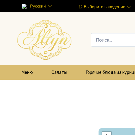
Русский
Выберите заведение
Меню
Салаты
Горячие блюда из кури