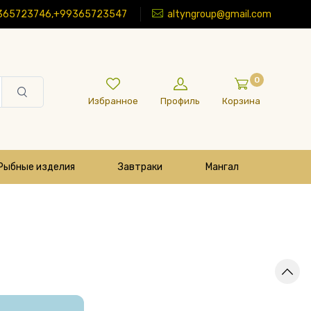
365723746,+99365723547
altyngroup@gmail.com
0
Избранное
Профиль
Корзина
Рыбные изделия
Завтраки
Мангал