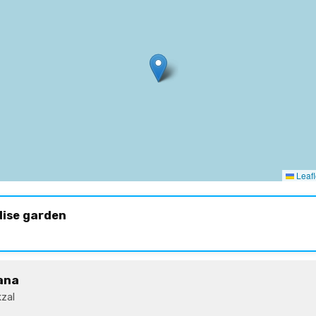
Leafl
dise garden
ana
zal