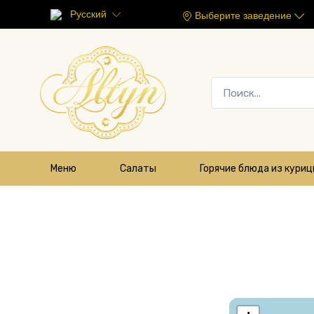
Русский
Выберите заведение
Меню
Салаты
Горячие блюда из кури