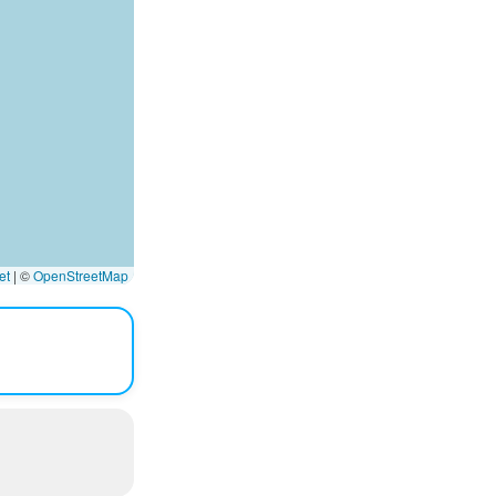
et
|
©
OpenStreetMap