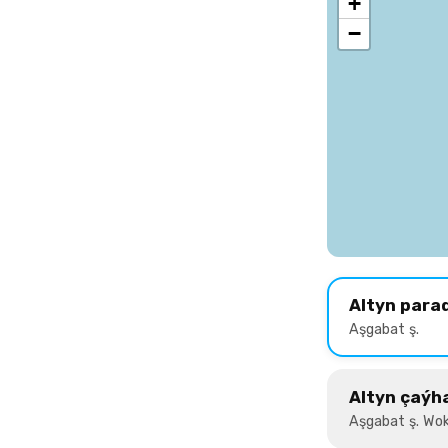
+
−
Altyn para
Aşgabat ş.
Altyn çaýh
Aşgabat ş. Wok