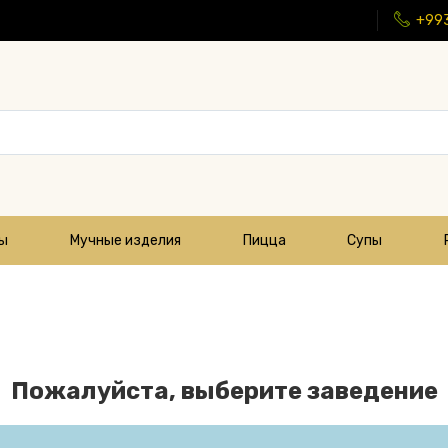
+99
цы
Мучные изделия
Пицца
Супы
Пожалуйста, выберите заведение