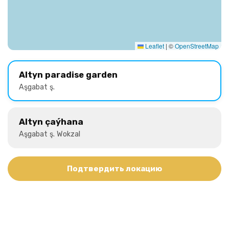
Leaflet
|
©
OpenStreetMap
Altyn paradise garden
Aşgabat ş.
Altyn çaýhana
Aşgabat ş. Wokzal
Подтвердить локацию