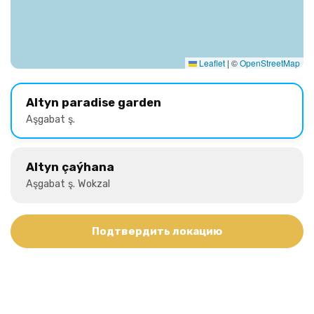
Leaflet
|
©
OpenStreetMap
Altyn paradise garden
Aşgabat ş.
Altyn çaýhana
Aşgabat ş. Wokzal
Подтвердить локацию