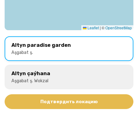
Leaflet
|
©
OpenStreetMap
Altyn paradise garden
Aşgabat ş.
Altyn çaýhana
Aşgabat ş. Wokzal
Подтвердить локацию