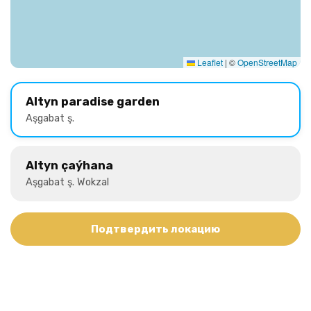
Leaflet
|
©
OpenStreetMap
Altyn paradise garden
Aşgabat ş.
Altyn çaýhana
Aşgabat ş. Wokzal
Подтвердить локацию