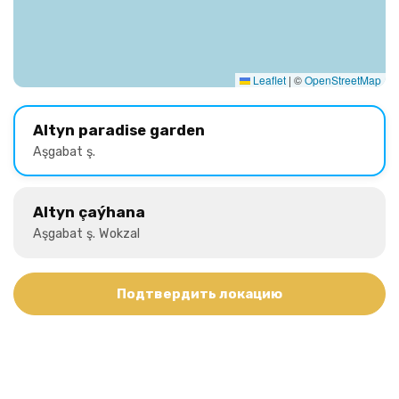
Leaflet
|
©
OpenStreetMap
Altyn paradise garden
Aşgabat ş.
Altyn çaýhana
Aşgabat ş. Wokzal
Подтвердить локацию