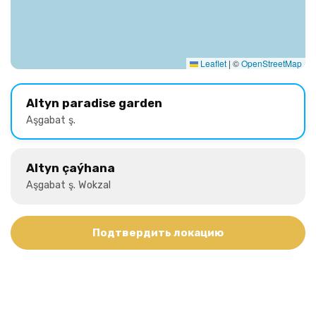
Leaflet
|
©
OpenStreetMap
Altyn paradise garden
Aşgabat ş.
Altyn çaýhana
Aşgabat ş. Wokzal
Подтвердить локацию