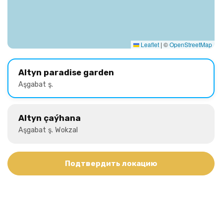
Leaflet
|
©
OpenStreetMap
Altyn paradise garden
Aşgabat ş.
Altyn çaýhana
Aşgabat ş. Wokzal
Подтвердить локацию