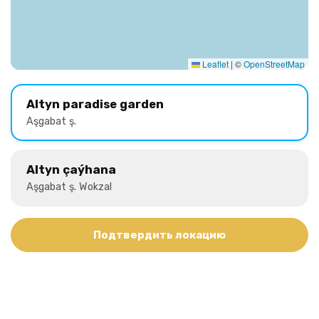
Leaflet
|
©
OpenStreetMap
Altyn paradise garden
Aşgabat ş.
Altyn çaýhana
Aşgabat ş. Wokzal
Подтвердить локацию