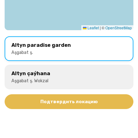
Leaflet
|
©
OpenStreetMap
Altyn paradise garden
Aşgabat ş.
Altyn çaýhana
Aşgabat ş. Wokzal
Подтвердить локацию