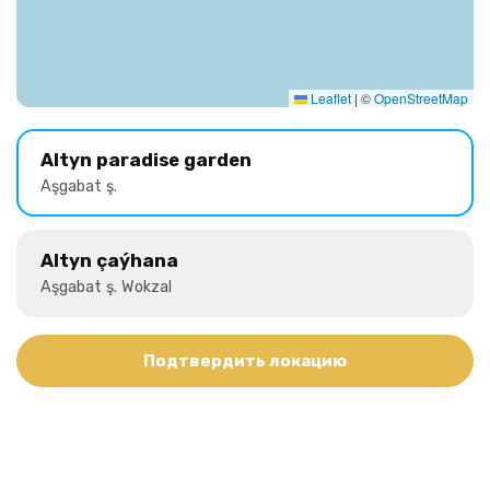
Leaflet
|
©
OpenStreetMap
Altyn paradise garden
Aşgabat ş.
Altyn çaýhana
Aşgabat ş. Wokzal
Подтвердить локацию