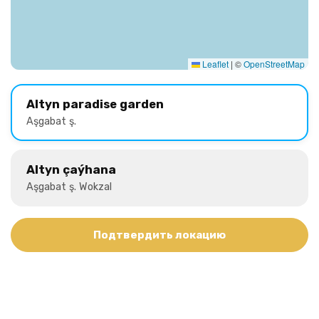
Leaflet
|
©
OpenStreetMap
Altyn paradise garden
Aşgabat ş.
Altyn çaýhana
Aşgabat ş. Wokzal
Подтвердить локацию