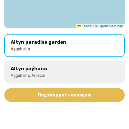
Leaflet
|
©
OpenStreetMap
Altyn paradise garden
Aşgabat ş.
Altyn çaýhana
Aşgabat ş. Wokzal
Подтвердить локацию