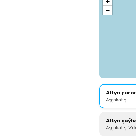
+
−
Altyn para
Aşgabat ş.
Altyn çaýh
Aşgabat ş. Wok