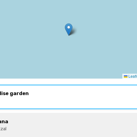
Leafl
dise garden
ana
zal