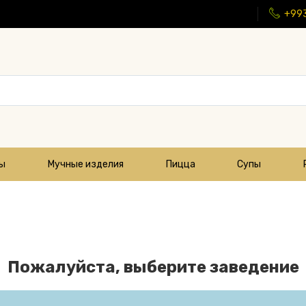
+99
цы
Мучные изделия
Пицца
Супы
Пожалуйста, выберите заведение