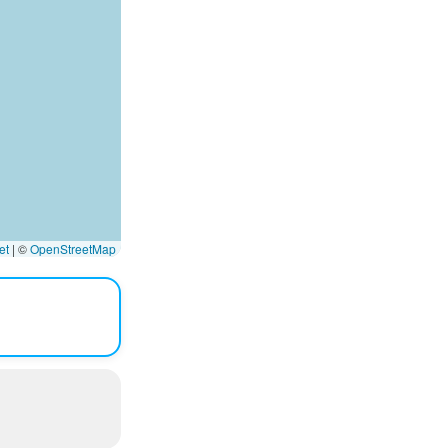
et
|
©
OpenStreetMap