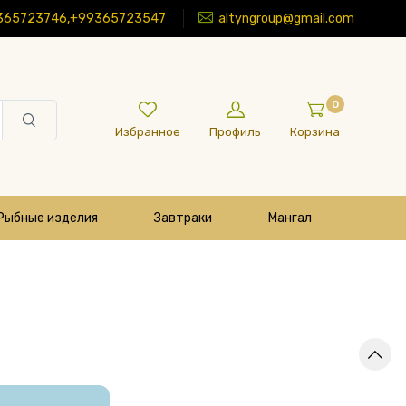
365723746,+99365723547
altyngroup@gmail.com
0
Избранное
Профиль
Корзина
Рыбные изделия
Завтраки
Мангал