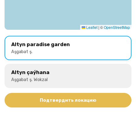
Leaflet
|
©
OpenStreetMap
Altyn paradise garden
Aşgabat ş.
Altyn çaýhana
Aşgabat ş. Wokzal
Подтвердить локацию