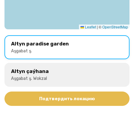
Leaflet
|
©
OpenStreetMap
Altyn paradise garden
Aşgabat ş.
Altyn çaýhana
Aşgabat ş. Wokzal
Подтвердить локацию