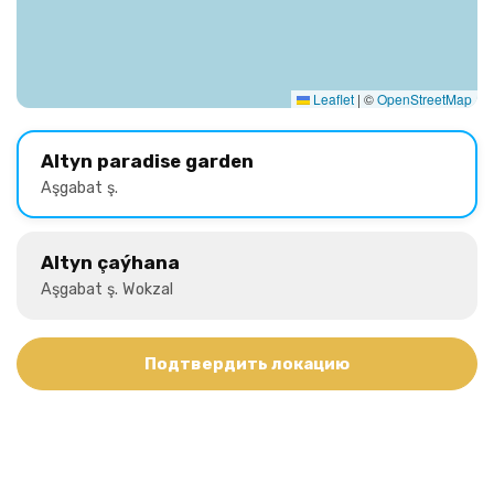
Leaflet
|
©
OpenStreetMap
Altyn paradise garden
Aşgabat ş.
Altyn çaýhana
Aşgabat ş. Wokzal
Подтвердить локацию