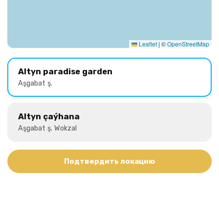
Leaflet
|
©
OpenStreetMap
Altyn paradise garden
Aşgabat ş.
Altyn çaýhana
Aşgabat ş. Wokzal
Подтвердить локацию