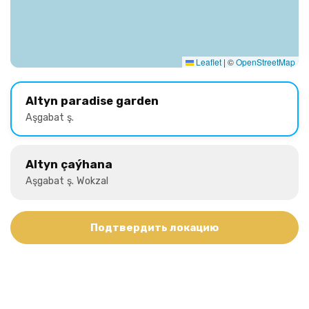
Leaflet
|
©
OpenStreetMap
Altyn paradise garden
Aşgabat ş.
Altyn çaýhana
Aşgabat ş. Wokzal
Подтвердить локацию