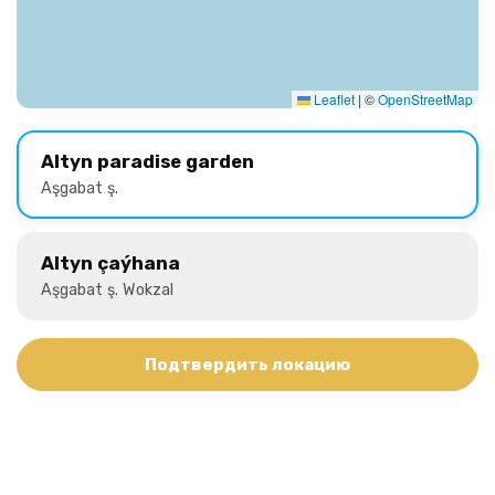
Leaflet
|
©
OpenStreetMap
Altyn paradise garden
Aşgabat ş.
Altyn çaýhana
Aşgabat ş. Wokzal
Подтвердить локацию