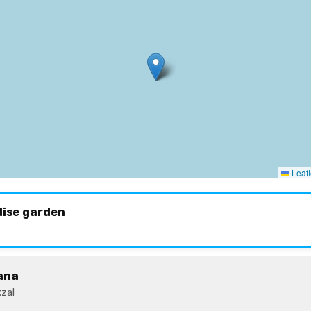
Leafl
dise garden
ana
zal