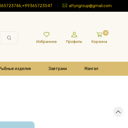
365723746,+99365723547
altyngroup@gmail.com
0
Избранное
Профиль
Корзина
Рыбные изделия
Завтраки
Мангал