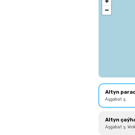
+
−
Altyn para
Aşgabat ş.
Altyn çaýh
Aşgabat ş. Wok