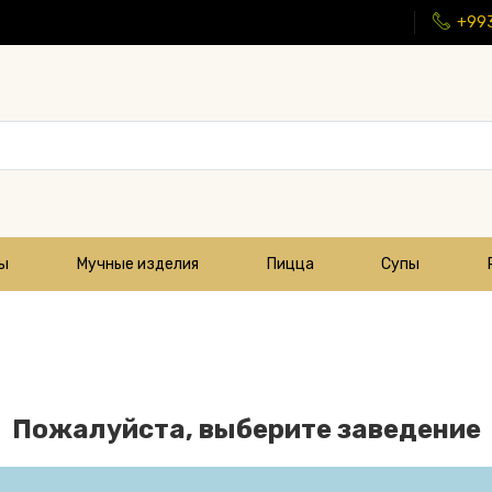
+99
цы
Мучные изделия
Пицца
Супы
Пожалуйста, выберите заведение