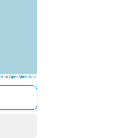
et
|
©
OpenStreetMap