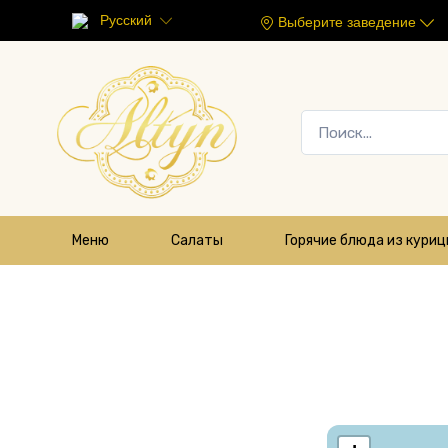
Русский
Выберите заведение
Меню
Салаты
Горячие блюда из кури