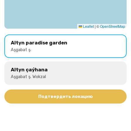
Leaflet
|
©
OpenStreetMap
Altyn paradise garden
Aşgabat ş.
Altyn çaýhana
Aşgabat ş. Wokzal
Подтвердить локацию