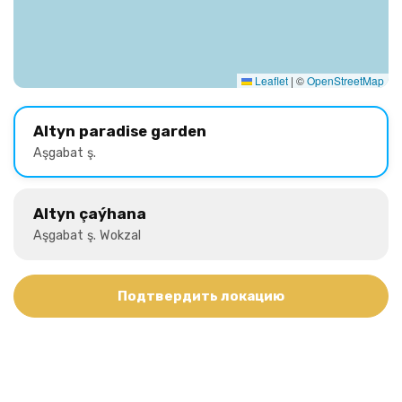
Leaflet
|
©
OpenStreetMap
Altyn paradise garden
Aşgabat ş.
Altyn çaýhana
Aşgabat ş. Wokzal
Подтвердить локацию