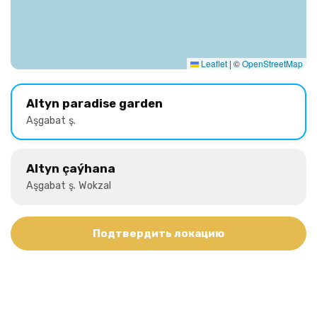
Leaflet
|
©
OpenStreetMap
Altyn paradise garden
Aşgabat ş.
Altyn çaýhana
Aşgabat ş. Wokzal
Подтвердить локацию