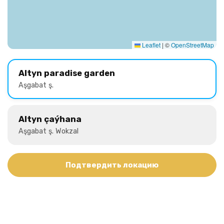
Leaflet
|
©
OpenStreetMap
Altyn paradise garden
Aşgabat ş.
Altyn çaýhana
Aşgabat ş. Wokzal
Подтвердить локацию