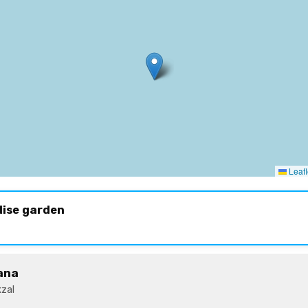
Leafl
dise garden
ana
zal