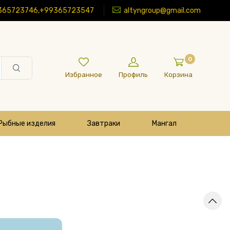
365723746,+99365723547
altyngroup@gmail.com
0
Избранное
Профиль
Корзина
Рыбные изделия
Завтраки
Мангал