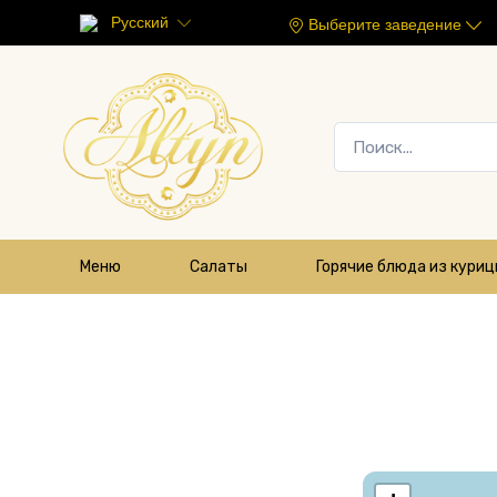
Русский
Выберите заведение
Меню
Салаты
Горячие блюда из кури