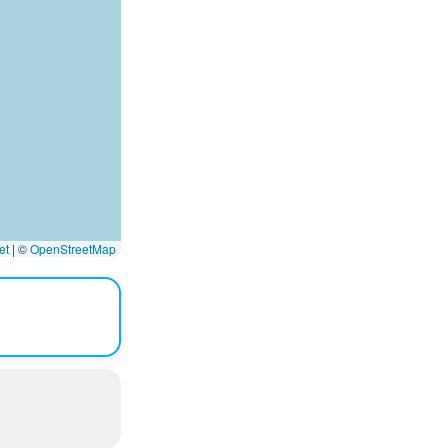
et
|
©
OpenStreetMap