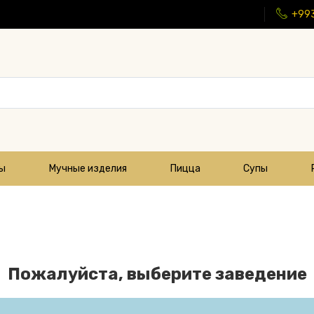
+99
цы
Мучные изделия
Пицца
Супы
Пожалуйста, выберите заведение