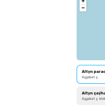
+
−
Altyn para
Aşgabat ş.
Altyn çaýh
Aşgabat ş. Wok